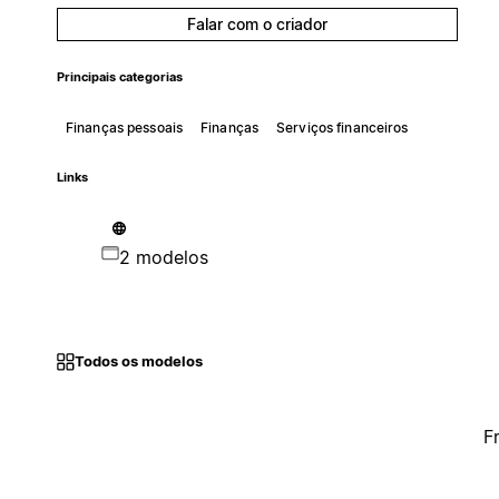
Falar com o criador
Principais categorias
Finanças pessoais
Finanças
Serviços financeiros
Links
2 modelos
Todos os modelos
F