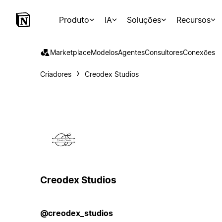
Produto
IA
Soluções
Recursos
Marketplace
Modelos
Agentes
Consultores
Conexões
Criadores
Creodex Studios
Creodex Studios
@creodex_studios