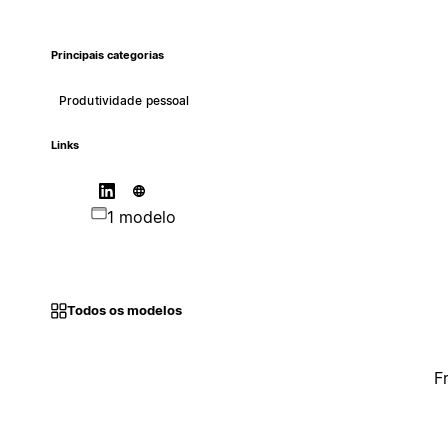
Principais categorias
Produtividade pessoal
Links
1 modelo
Todos os modelos
F