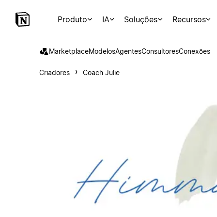
Produto
IA
Soluções
Recursos
Marketplace
Modelos
Agentes
Consultores
Conexões
Criadores
Coach Julie