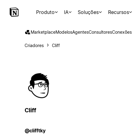
Produto
IA
Soluções
Recursos
Marketplace
Modelos
Agentes
Consultores
Conexões
Criadores
Cliff
Cliff
@clifftky