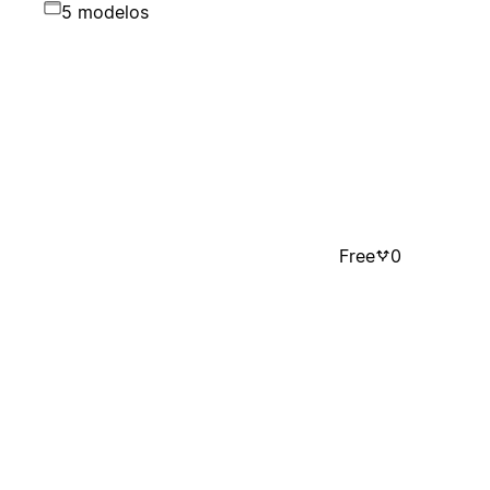
5 modelos
Free
0