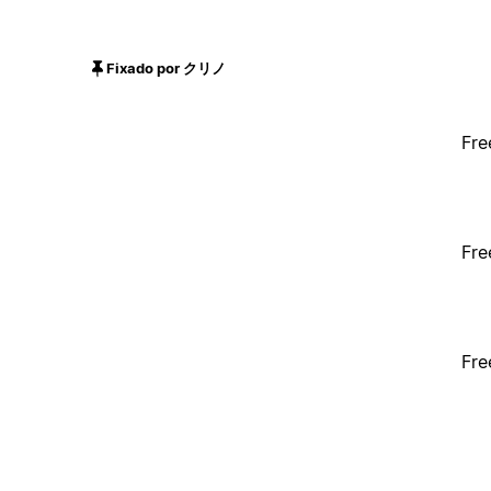
Fixado por クリノ
Fre
Fre
Fre