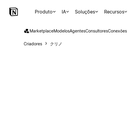
Produto
IA
Soluções
Recursos
Marketplace
Modelos
Agentes
Consultores
Conexões
Criadores
クリノ