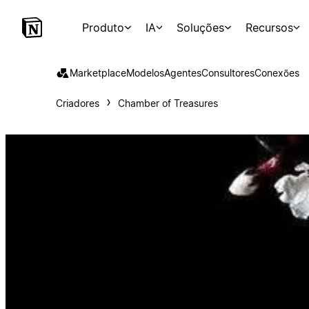
Produto
IA
Soluções
Recursos
Marketplace
Modelos
Agentes
Consultores
Conexões
Criadores
Chamber of Treasures