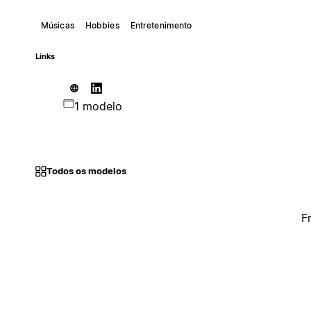
Músicas
Hobbies
Entretenimento
Links
1 modelo
Todos os modelos
F