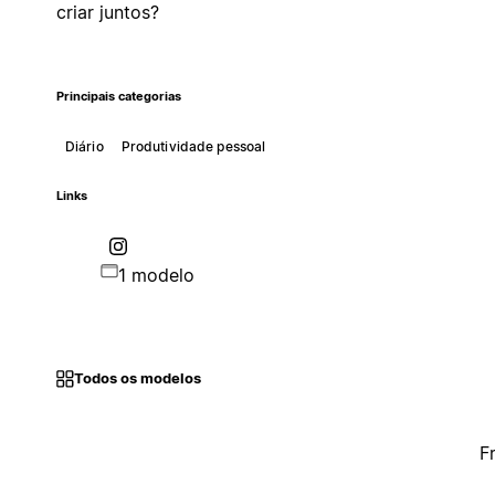
criar juntos?
Principais categorias
Diário
Produtividade pessoal
Links
1 modelo
Todos os modelos
F