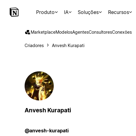
Produto
IA
Soluções
Recursos
Marketplace
Modelos
Agentes
Consultores
Conexões
Criadores
Anvesh Kurapati
Anvesh Kurapati
@anvesh-kurapati