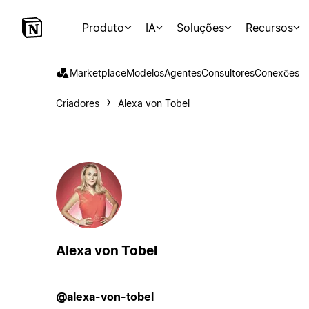
Produto
IA
Soluções
Recursos
Marketplace
Modelos
Agentes
Consultores
Conexões
Criadores
Alexa von Tobel
Alexa von Tobel
@alexa-von-tobel