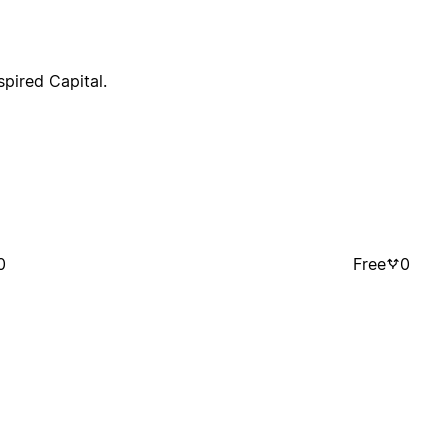
pired Capital.
0
Free
0