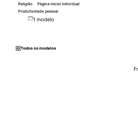
Religião
Página inicial individual
Produtividade pessoal
1 modelo
Todos os modelos
F