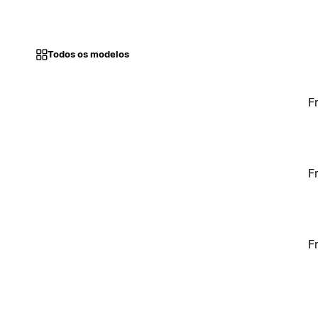
Todos os modelos
F
F
F