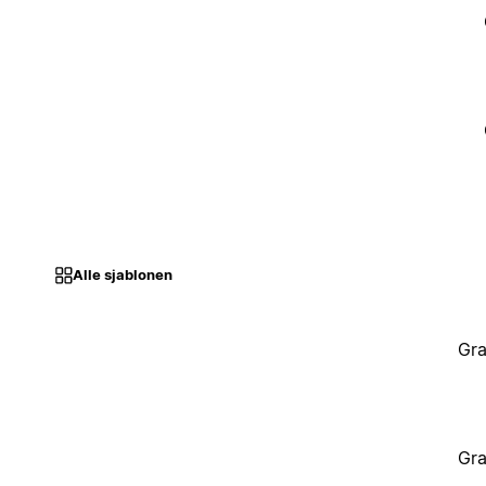
Alle sjablonen
Gra
Gra