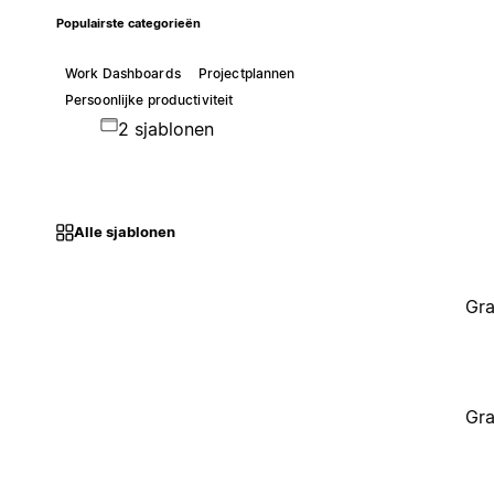
Populairste categorieën
Work Dashboards
Projectplannen
Persoonlijke productiviteit
2 sjablonen
Alle sjablonen
Gra
Gra