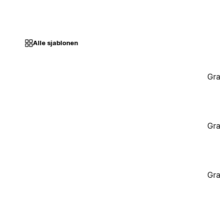
Alle sjablonen
Gra
Gra
Gra