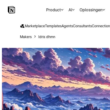
Product
AI
Oplossingen
Marketplace
Templates
Agents
Consultants
Connection
Makers
Idris dhmn