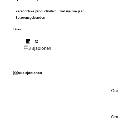
Persoonlijke productiviteit
Het nieuwe jaar
Seizoensgebonden
Links
3 sjablonen
Alle sjablonen
Gra
Gra