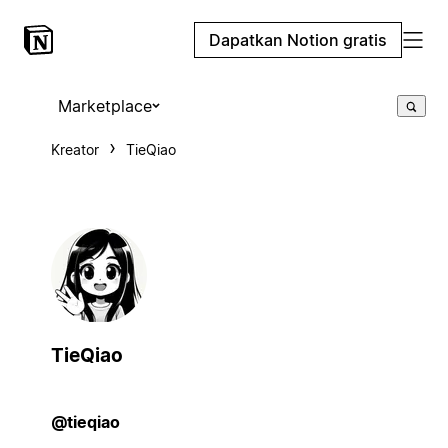
Dapatkan Notion gratis
Marketplace
Kreator
TieQiao
TieQiao
@tieqiao