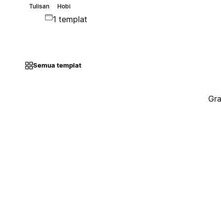
Tulisan
Hobi
1 templat
Semua templat
Gra