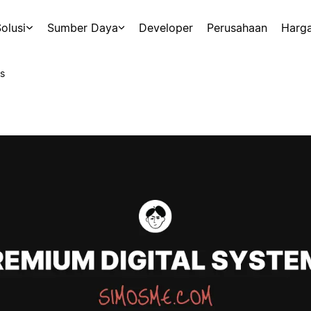
olusi
Sumber Daya
Developer
Perusahaan
Harg
s