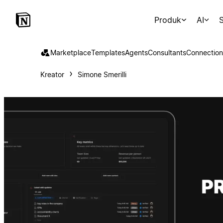
Produk
AI
S
Marketplace
Templates
Agents
Consultants
Connection
Kreator
Simone Smerilli