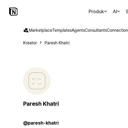
Produk
AI
S
Marketplace
Templates
Agents
Consultants
Connection
Kreator
Paresh Khatri
Paresh Khatri
@paresh-khatri