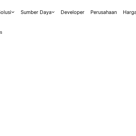
olusi
Sumber Daya
Developer
Perusahaan
Harg
s