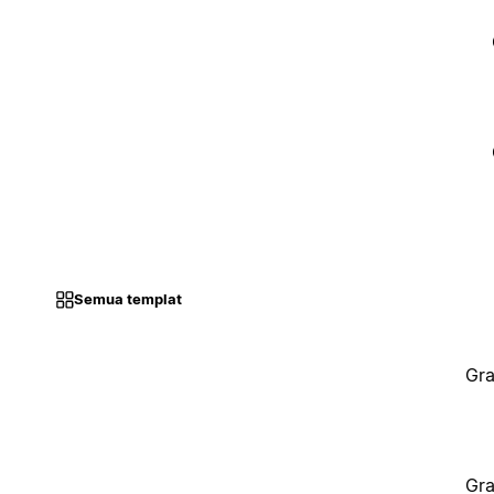
Semua templat
Gra
Gra