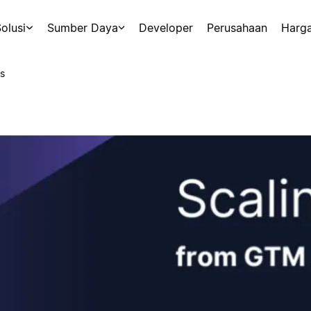
olusi
Sumber Daya
Developer
Perusahaan
Harg
s