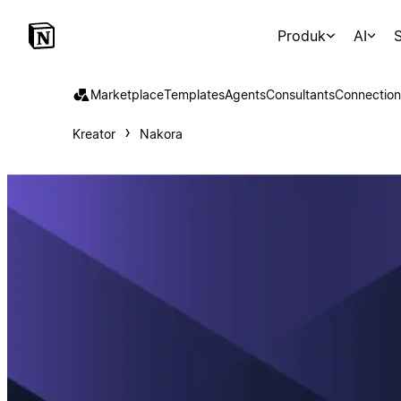
Produk
AI
S
Marketplace
Templates
Agents
Consultants
Connection
Kreator
Nakora