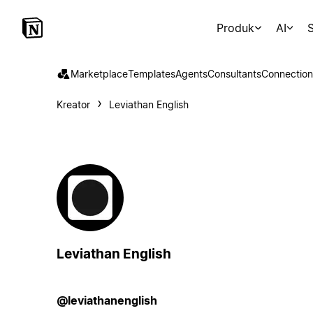
Produk
AI
S
Marketplace
Templates
Agents
Consultants
Connection
Kreator
Leviathan English
Leviathan English
@leviathanenglish