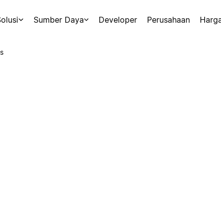
olusi
Sumber Daya
Developer
Perusahaan
Harg
s