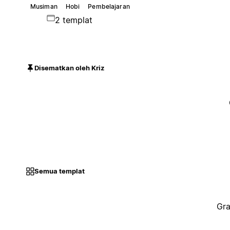
Musiman
Hobi
Pembelajaran
2 templat
Disematkan oleh Kriz
Semua templat
Gra