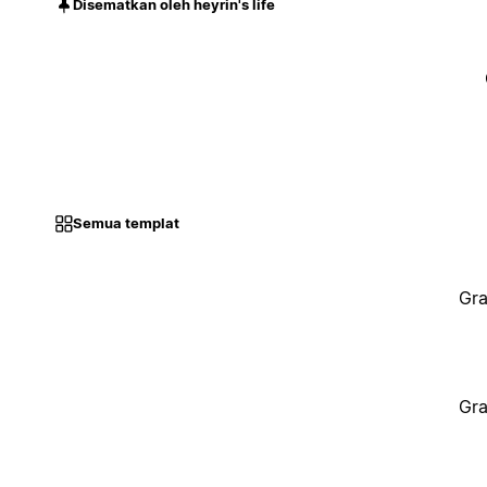
Disematkan oleh heyrin's life
Semua templat
Gra
Gra