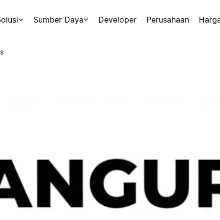
olusi
Sumber Daya
Developer
Perusahaan
Harg
s