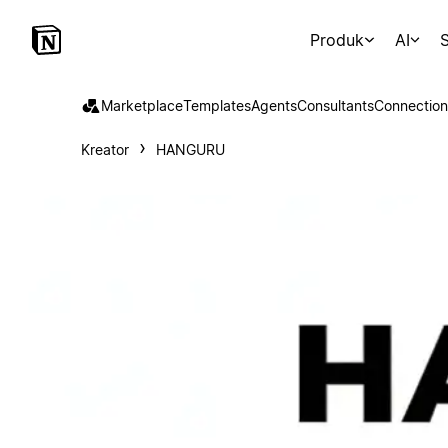
Produk
AI
S
Marketplace
Templates
Agents
Consultants
Connection
Kreator
HANGURU