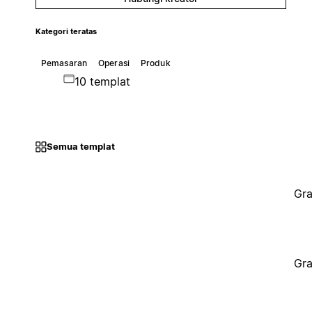
Kategori teratas
Pemasaran
Operasi
Produk
10 templat
Semua templat
Gra
Gra