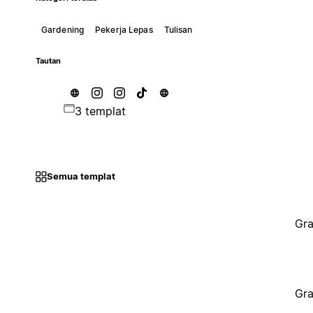
Gardening
Pekerja Lepas
Tulisan
Tautan
3 templat
Semua templat
Gra
Gra