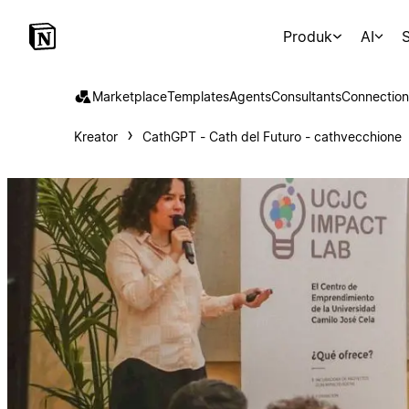
Produk
AI
S
Marketplace
Templates
Agents
Consultants
Connection
Kreator
CathGPT - Cath del Futuro - cathvecchione