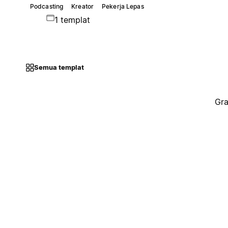
Podcasting
Kreator
Pekerja Lepas
1 templat
Semua templat
Gra