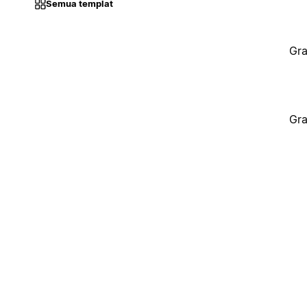
Semua templat
Gra
Gra