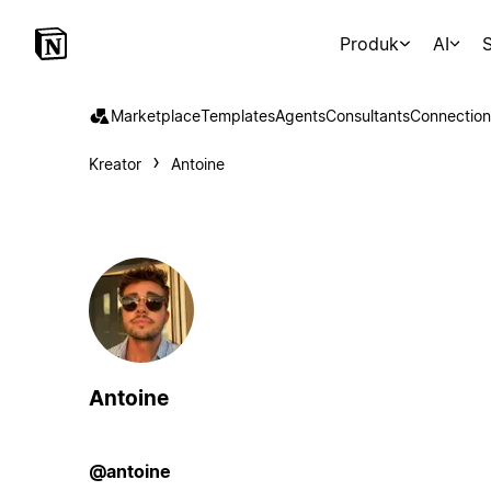
Produk
AI
S
Marketplace
Templates
Agents
Consultants
Connection
Kreator
Antoine
Antoine
@antoine