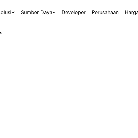
olusi
Sumber Daya
Developer
Perusahaan
Harg
s