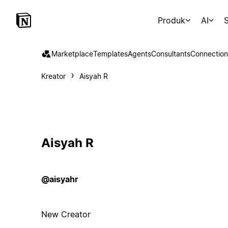
Produk
AI
S
Marketplace
Templates
Agents
Consultants
Connection
Kreator
Aisyah R
Aisyah R
@aisyahr
New Creator