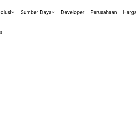
olusi
Sumber Daya
Developer
Perusahaan
Harg
s