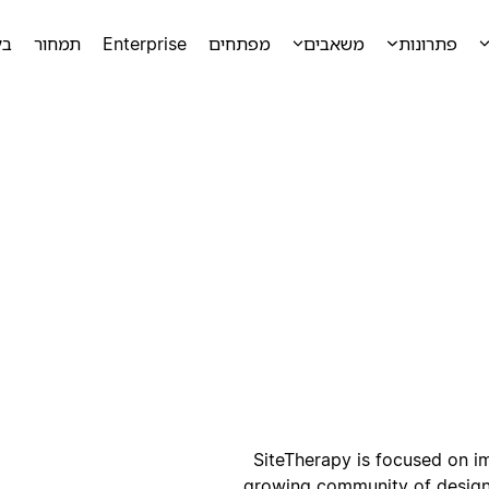
פתרונות
משאבים
מפתחים
Enterprise
תמחור
בק
ק
SiteTherapy is focused on i
growing community of design