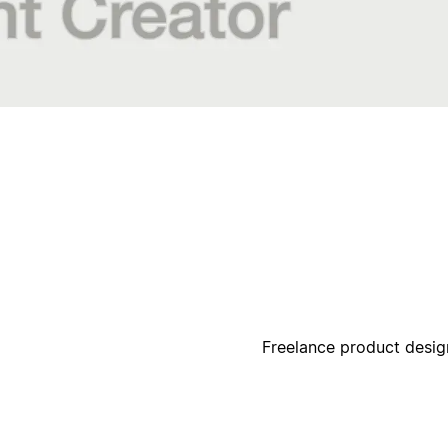
ק
ק
Freelance product design