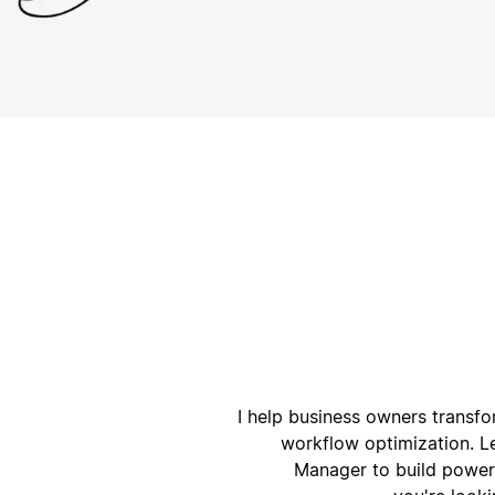
ק
ק
I help business owners transf
workflow optimization. L
Manager to build powerf