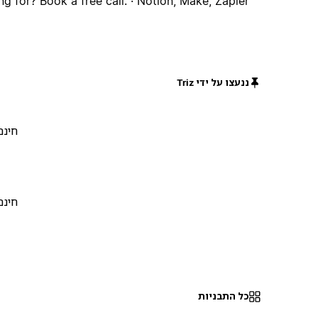
ng for? Book a free call. · Notion, Make, Zapier ·
ננעצו על ידי Triz
חינם
חינם
כל התבניות