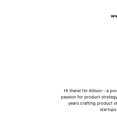
ק
ק
Hi there! I’m Allison - a pr
passion for product strategy
years crafting product s
startups