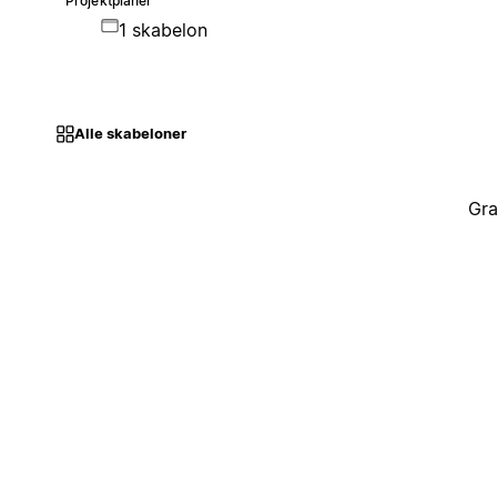
Projektplaner
1 skabelon
Alle skabeloner
Gra