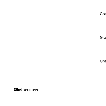
Gra
Gra
Gra
Indlæs mere