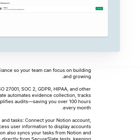
iance so your team can focus on building
and growing.
 ISO 27001, SOC 2, GDPR, HIPAA, and other
late automates evidence collection, tracks
mplifies audits—saving you over 100 hours
every month.
s and tasks: Connect your Notion account,
cess user information to display accounts
ion also syncs your tasks from Notion and
 directly from SecureSlate tests, keeping