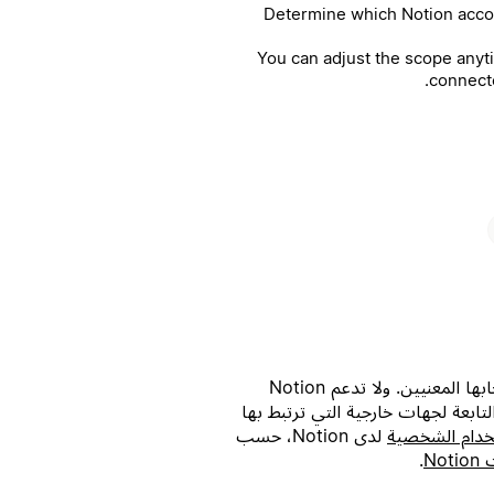
1. Determine which Notion acc
2. You can adjust the scope an
connecte
جميع العلامات التجارية التابعة لجهات خارجية (بما في ذلك الشعارات والأيقونات) المشار إليها هنا ملك لأصحابها المعنيين. ولا تدعم Notion
طوير Notion. وتُعد المنتجات أو الخدمات التابعة لجهات خارجية التي ترتبط بها
خدام الشخصية
لدى Notion، حسب
No
.