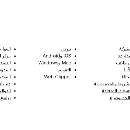
لشركة
تنزيل
الموارد
بذة عنا
iOS وAndroid
مركز ا
لوظائف
Mac وWindows
التسعي
لأمان
التقويم
المدون
لحالة
Web Clipper
المجتم
لشروط والخصوصية
عمليات
قوقك المتعلقة
القوال
الخصوصية
برامج 