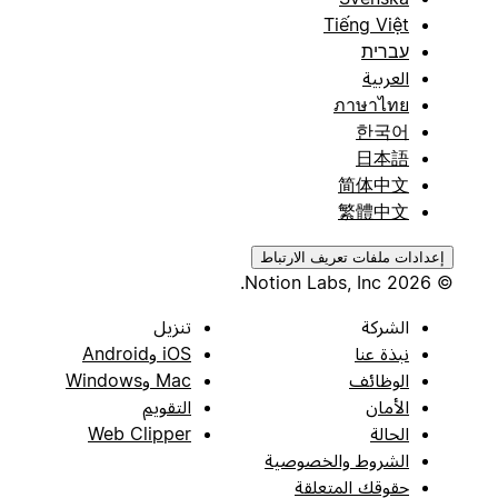
Tiếng Việt
עברית
العربية
ภาษาไทย
한국어
日本語
简体中文
繁體中文
إعدادات ملفات تعريف الارتباط
© 2026 Notion Labs, Inc.
الشركة
تنزيل
نبذة عنا
iOS وAndroid
الوظائف
Mac وWindows
الأمان
التقويم
الحالة
Web Clipper
الشروط والخصوصية
حقوقك المتعلقة