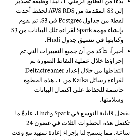
بدءاً من الطابع الزمني
، نبدأ وظيفة تصدير
t
إلى S3 المقدمة من AWS RDS لحفظ أحدث
لقطة من جداول Postgres في S3. ثم نقوم
بإنشاء مهمة Spark لقراءة تلك البيانات من S3
وكتابتها في تنسيق جدول Hudi.
أخيراً، نتأكد من أن جميع التغييرات التي تم
إجراؤها خلال عملية التقاط الصورة تم
التقاطها من خلال إعداد Deltastreamer
لقراءة رسائل Kafka من
. هذه الخطوة
t
حاسمة للحفاظ على اكتمال البيانات
وسلامتها.
بفضل قابلية التوسع في Spark وHudi، عادةً ما
تكتمل هذه الخطوات الثلاث في غضون 24
ساعة، مما يسمح لنا بإجراء إعادة تمهيد مع وقت