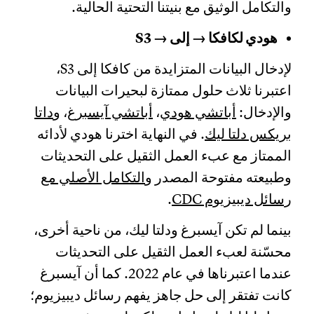
والتكامل الوثيق مع بنيتنا التحتية الحالية.
هودي لكافكا → إلى → S3
لإدخال البيانات المتزايدة من كافكا إلى S3،
اعتبرنا ثلاث حلول ممتازة لبحيرات البيانات
والإدخال:
أباتشي هودي
،
أباتشي آيسبرغ
، و
داتا
بريكس دلتا ليك
. في النهاية اخترنا هودي لأدائه
الممتاز مع عبء العمل الثقيل على التحديثات
وطبيعته مفتوحة المصدر و
التكامل الأصلي مع
رسائل ديبيزيوم CDC
.
بينما لم تكن آيسبرغ ودلتا ليك، من ناحية أخرى،
محسّنة لعبء العمل الثقيل على التحديثات
عندما اعتبرناها في عام 2022. كما أن آيسبرغ
كانت تفتقر إلى حل جاهز يفهم رسائل ديبيزيوم؛