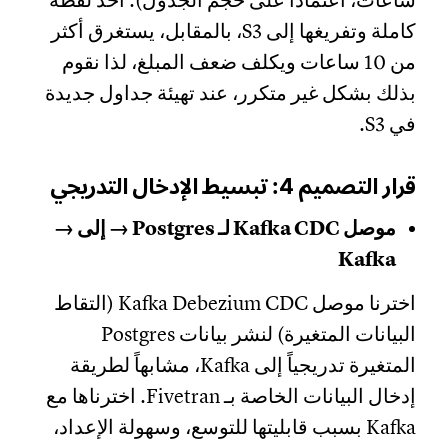
ساعات، اعتماداً على حجم الجدول). أخذ لقطة
كاملة وتفريغها إلى S3، بالمقابل، يستغرق أكثر
من 10 ساعات ويكلف ضعف المبلغ، لذا نقوم
بذلك بشكل غير متكرر، عند تهيئة جداول جديدة
في S3.
قرار التصميم 4: تبسيط الإدخال التدريجي
موصل Kafka CDC لـ Postgres → إلى →
Kafka
اخترنا موصل Kafka Debezium CDC (التقاط
البيانات المتغيرة) لنشر بيانات Postgres
المتغيرة تدريجياً إلى Kafka، مشابهاً لطريقة
إدخال البيانات الخاصة بـ Fivetran. اخترناها مع
Kafka بسبب قابليتها للتوسع، وسهولة الإعداد،