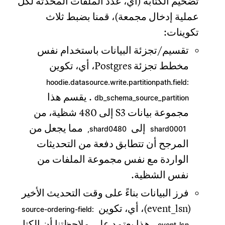
تضخيم الكتابة (أي، عدد الملفات المحدثة لكل
عملية إدخال مجمعة)، قمنا بضبط ثلاث
تكوينات:
تقسيم/تجزئة البيانات باستخدام نفس
مخطط تجزئة Postgres، أي، تكوين
hoodie.datasource.write.partitionpath.field:
. يقسم هذا
db_schema_source_partition
مجموعة بيانات S3 إلى 480 شظية، من
إلى
مما يجعل من
shard0480,
shard0001
المرجح أن تتطابق دفعة من التحديثات
الواردة مع نفس مجموعة الملفات من
نفس الشظية.
فرز البيانات بناءً على وقت التحديث الأخير
(event_lsn)، أي، تكوين
source-ordering-field:
. هذا يعتمد على ملاحظتنا أن الكتل
event_lsn