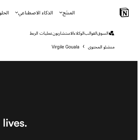
المنتَج
الذكاء الاصطناعي
الحلو
السوق
القوالب
الوكلاء
الاستشاريون
عمليات الربط
منشئو المحتوى
Virgile Gouala