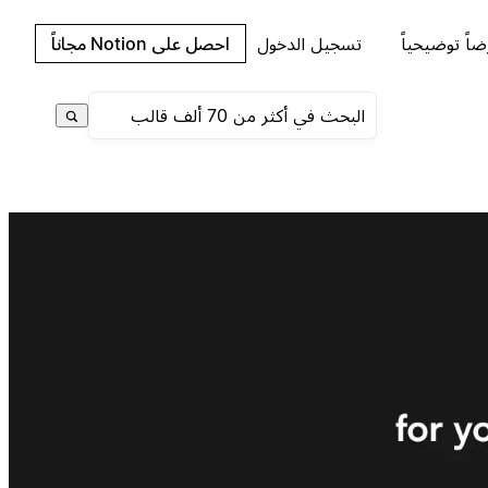
اً توضيحياً
تسجيل الدخول
احصل على Notion مجاناً