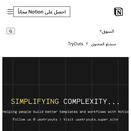
احصل على Notion مجاناً
السوق
منشئو المحتوى
TryOuts