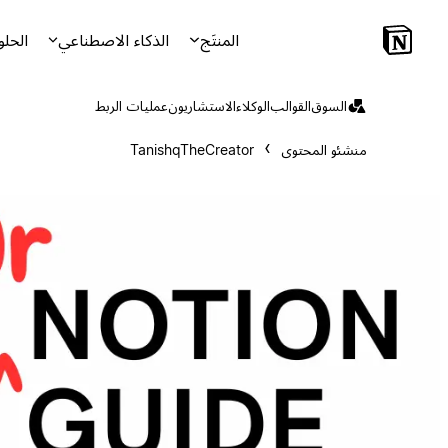
المنتَج
الذكاء الاصطناعي
الحلو
السوق
القوالب
الوكلاء
الاستشاريون
عمليات الربط
منشئو المحتوى
TanishqTheCreator