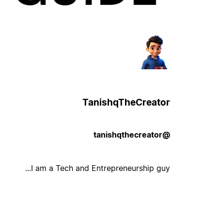
TanishqTheCreator
@tanishqthecreator
I am a Tech and Entrepreneurship guy...