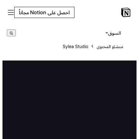
احصل على Notion مجاناً
السوق
منشئو المحتوى
Sylea Studio