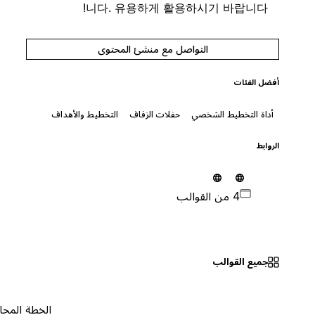
니다. 유용하게 활용하시기 바랍니다!
التواصل مع منشئ المحتوى
أفضل الفئات
أداة التخطيط الشخصي
حفلات الزفاف
التخطيط والأهداف
الروابط
4 من القوالب
جميع القوالب
الخطة المجانية
٠