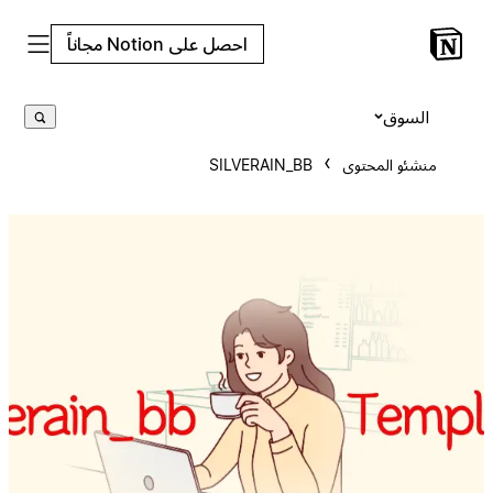
احصل على Notion مجاناً
السوق
منشئو المحتوى
SILVERAIN_BB