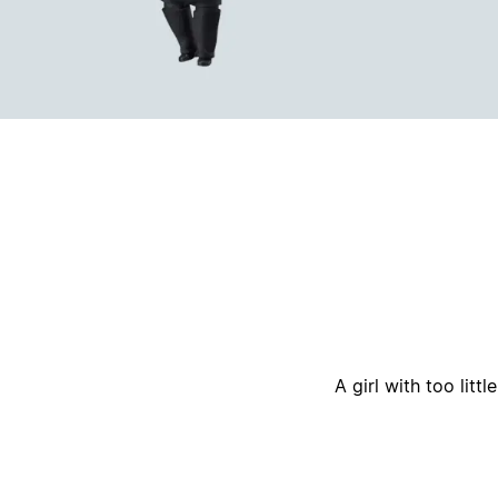
أ
A girl with too lit